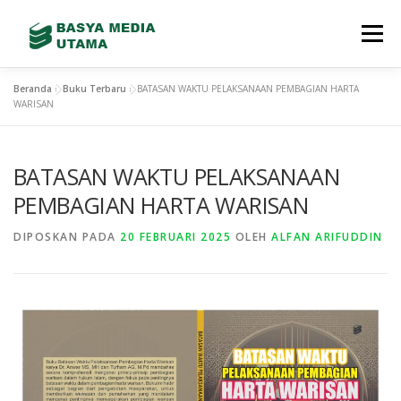
Menu
Beranda
»
Buku Terbaru
»
BATASAN WAKTU PELAKSANAAN PEMBAGIAN HARTA
TENTANG KAMI
LAYANAN
SHOWREEL
WARISAN
BATASAN WAKTU PELAKSANAAN
GALLERY
TEAM
TERBITAN BARU
PEMBAGIAN HARTA WARISAN
CONTACT
STORE
DIPOSKAN PADA
20 FEBRUARI 2025
OLEH
ALFAN ARIFUDDIN