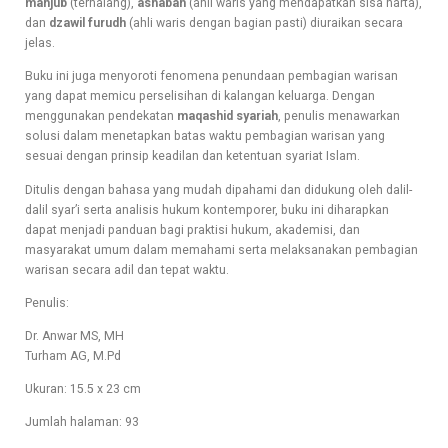
mahjub
(terhalang),
ashabah
(ahli waris yang mendapatkan sisa harta),
dan
dzawil furudh
(ahli waris dengan bagian pasti) diuraikan secara
jelas.
Buku ini juga menyoroti fenomena penundaan pembagian warisan
yang dapat memicu perselisihan di kalangan keluarga. Dengan
menggunakan pendekatan
maqashid syariah
, penulis menawarkan
solusi dalam menetapkan batas waktu pembagian warisan yang
sesuai dengan prinsip keadilan dan ketentuan syariat Islam.
Ditulis dengan bahasa yang mudah dipahami dan didukung oleh dalil-
dalil syar’i serta analisis hukum kontemporer, buku ini diharapkan
dapat menjadi panduan bagi praktisi hukum, akademisi, dan
masyarakat umum dalam memahami serta melaksanakan pembagian
warisan secara adil dan tepat waktu.
Penulis:
Dr. Anwar MS, MH
Turham AG, M.Pd
Ukuran: 15.5 x 23 cm
Jumlah halaman: 93