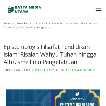
Menu
Beranda
»
Buku Terbaru
»
Epistemologis Filsafat Pendidikan Islam: Risalah Wahyu
TENTANG KAMI
LAYANAN
SHOWREEL
Tuhan hingga Altruisme Ilmu Pengetahuan
Epistemologis Filsafat Pendidikan
GALLERY
TEAM
TERBITAN BARU
Islam: Risalah Wahyu Tuhan hingga
Altruisme Ilmu Pengetahuan
CONTACT
STORE
DIPOSKAN PADA
4 MARET 2025
OLEH
ALFAN ARIFUDDIN