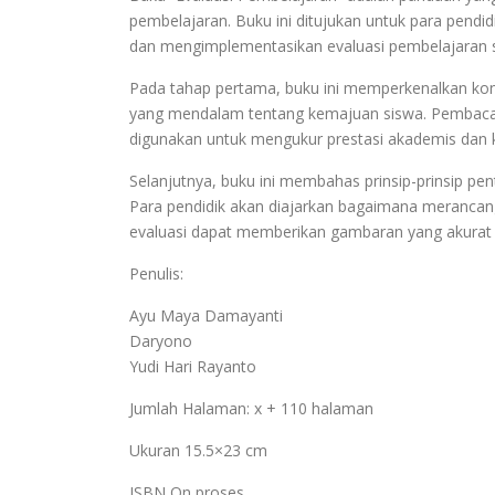
pembelajaran. Buku ini ditujukan untuk para pendid
dan mengimplementasikan evaluasi pembelajaran se
Pada tahap pertama, buku ini memperkenalkan k
yang mendalam tentang kemajuan siswa. Pembaca 
digunakan untuk mengukur prestasi akademis dan
Selanjutnya, buku ini membahas prinsip-prinsip pe
Para pendidik akan diajarkan bagaimana merancang i
evaluasi dapat memberikan gambaran yang akurat t
Penulis:
Ayu Maya Damayanti
Daryono
Yudi Hari Rayanto
Jumlah Halaman: x + 110 halaman
Ukuran 15.5×23 cm
ISBN On proses