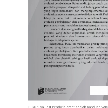
Buku “Evaluasi Pembelajaran” adalah panduan yan