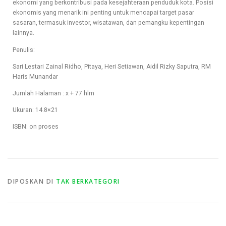
ekonomi yang berkontribusi pada kesejahteraan penduduk kota. Posisi
ekonomis yang menarik ini penting untuk mencapai target pasar
sasaran, termasuk investor, wisatawan, dan pemangku kepentingan
lainnya.
Penulis:
Sari Lestari Zainal Ridho, Pitaya, Heri Setiawan, Aidil Rizky Saputra, RM
Haris Munandar
Jumlah Halaman : x + 77 hlm
Ukuran: 14.8×21
ISBN: on proses
DIPOSKAN DI
TAK BERKATEGORI