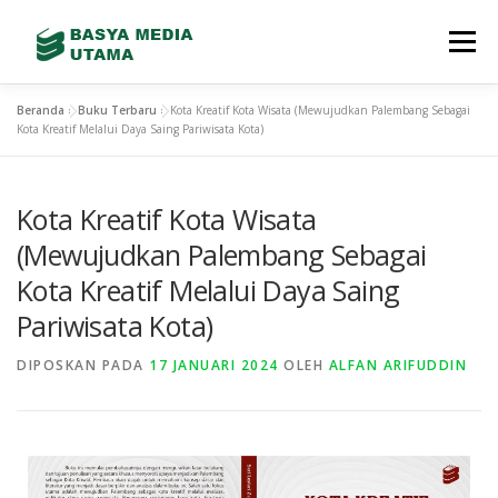
Menu
Beranda
»
Buku Terbaru
»
Kota Kreatif Kota Wisata (Mewujudkan Palembang Sebagai
TENTANG KAMI
LAYANAN
SHOWREEL
Kota Kreatif Melalui Daya Saing Pariwisata Kota)
Kota Kreatif Kota Wisata
GALLERY
TEAM
TERBITAN BARU
(Mewujudkan Palembang Sebagai
Kota Kreatif Melalui Daya Saing
CONTACT
STORE
Pariwisata Kota)
DIPOSKAN PADA
17 JANUARI 2024
OLEH
ALFAN ARIFUDDIN