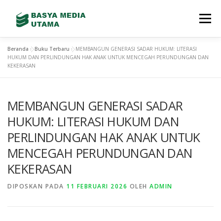
Menu
Beranda
»
Buku Terbaru
»
MEMBANGUN GENERASI SADAR HUKUM: LITERASI
TENTANG KAMI
LAYANAN
SHOWREEL
HUKUM DAN PERLINDUNGAN HAK ANAK UNTUK MENCEGAH PERUNDUNGAN DAN
KEKERASAN
GALLERY
TEAM
TERBITAN BARU
MEMBANGUN GENERASI SADAR
HUKUM: LITERASI HUKUM DAN
CONTACT
STORE
PERLINDUNGAN HAK ANAK UNTUK
MENCEGAH PERUNDUNGAN DAN
KEKERASAN
DIPOSKAN PADA
11 FEBRUARI 2026
OLEH
ADMIN