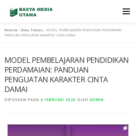
Menu
Beranda
»
Buku Terbaru
»
MODEL PEMBELAJARAN PENDIDIKAN PERDAMAIAN:
TENTANG KAMI
LAYANAN
SHOWREEL
PANDUAN PENGUATAN KARAKTER CINTA DAMAI
MODEL PEMBELAJARAN PENDIDIKAN
GALLERY
TEAM
TERBITAN BARU
PERDAMAIAN: PANDUAN
PENGUATAN KARAKTER CINTA
CONTACT
STORE
DAMAI
DIPOSKAN PADA
6 FEBRUARI 2026
OLEH
ADMIN