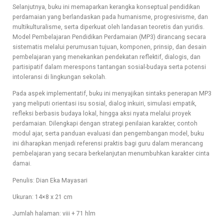
Selanjutnya, buku ini memaparkan kerangka konseptual pendidikan
perdamaian yang berlandaskan pada humanisme, progresivisme, dan
multikulturalisme, serta diperkuat oleh landasan teoretis dan yuridis.
Model Pembelajaran Pendidikan Perdamaian (MP3) dirancang secara
sistematis melalui perumusan tujuan, komponen, prinsip, dan desain
pembelajaran yang menekankan pendekatan reflektif, dialogis, dan
partisipatif dalam merespons tantangan sosial-budaya serta potensi
intoleransi di lingkungan sekolah.
Pada aspek implementatif, buku ini menyajikan sintaks penerapan MP3
yang meliputi orientasi isu sosial, dialog inkuiri, simulasi empatik,
refleksi berbasis budaya lokal, hingga aksi nyata melalui proyek
perdamaian. Dilengkapi dengan strategi penilaian karakter, contoh
modul ajar, serta panduan evaluasi dan pengembangan model, buku
ini diharapkan menjadi referensi praktis bagi guru dalam merancang
pembelajaran yang secara berkelanjutan menumbuhkan karakter cinta
damai.
Penulis: Dian Eka Mayasari
Ukuran: 14×8 x 21 cm
Jumlah halaman: viii + 71 hlm