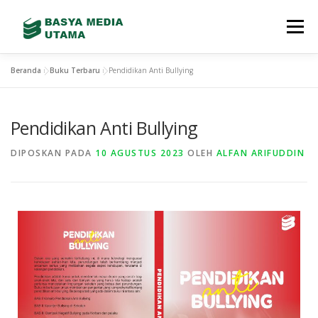
Menu
Beranda
»
Buku Terbaru
»
Pendidikan Anti Bullying
TENTANG KAMI
LAYANAN
SHOWREEL
Pendidikan Anti Bullying
GALLERY
TEAM
TERBITAN BARU
DIPOSKAN PADA
10 AGUSTUS 2023
OLEH
ALFAN ARIFUDDIN
CONTACT
STORE