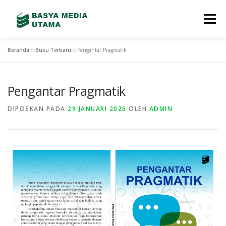
Menu
Beranda
»
Buku Terbaru
»
Pengantar Pragmatik
TENTANG KAMI
LAYANAN
SHOWREEL
Pengantar Pragmatik
GALLERY
TEAM
TERBITAN BARU
DIPOSKAN PADA
29 JANUARI 2026
OLEH
ADMIN
CONTACT
STORE