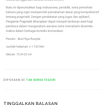
Buku ini diperuntukkan bagi mahasiswa, pendidik, serta pemerhati
bahasa yang ingin memperoleh pemahaman dasar yang komprehensif
tentang pragmatik. Dengan pendekatan yang lugas dan aplikatif,
Pengantar Pragmatik
diharapkan dapat menjadi landasan awal bagi
pembaca dalam menganalisis wacana serta memahami dinamika
makna dalam berbagai konteks komunikasi.
Penulis : Ana Fitya Rusyda
Jumlah halaman: v + 103 hlm
Ukuran: 15.5×23 cm
DIPOSKAN DI
TAK BERKATEGORI
TINGGALKAN BALASAN