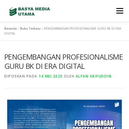
Menu
Beranda
»
Buku Terbaru
»
PENGEMBANGAN PROFESIONALISME GURU BK DI ERA
TENTANG KAMI
LAYANAN
SHOWREEL
DIGITAL
PENGEMBANGAN PROFESIONALISME
GALLERY
TEAM
TERBITAN BARU
GURU BK DI ERA DIGITAL
CONTACT
STORE
DIPOSKAN PADA
14 MEI 2025
OLEH
ALFAN ARIFUDDIN