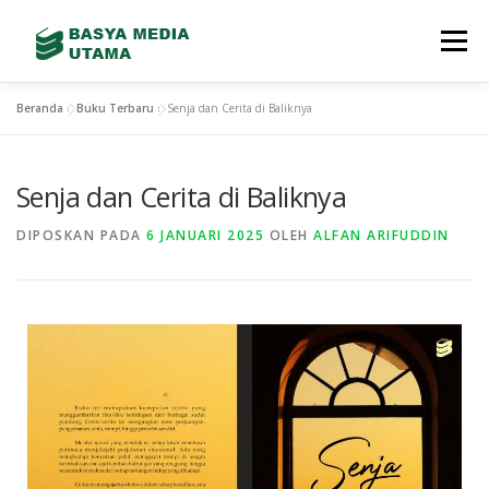
Menu
Beranda
»
Buku Terbaru
»
Senja dan Cerita di Baliknya
TENTANG KAMI
LAYANAN
SHOWREEL
Senja dan Cerita di Baliknya
GALLERY
TEAM
TERBITAN BARU
DIPOSKAN PADA
6 JANUARI 2025
OLEH
ALFAN ARIFUDDIN
CONTACT
STORE