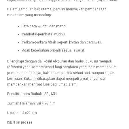
Dalam sembilan bab utama, penulis menyajikan pembahasan
mendalam yang mencakup:
Tata cara wudhu dan mandi.
Pembatal-pembatal wudhu.
Perkara-perkara fitrah seperti khitan dan bersiwak.
Adab kebersihan pribadi sesuai syariat.
Dilengkapi dengan dalil-dalil Al-Qur’an dan hadis, buku ini menjadi
referensi yang komprehensif bagi pembaca yang ingin memperkuat
pemahaman fiqihnya, baik dalam praktik sehari-hari maupun kajian
keilmuan. Buku ini diharapkan dapat menjadi amal jariyah dan
memberikan manfaat luas bagi umat Islam.
Penulis: Imam Baihaki, SE., MH
Jumlah Halaman: viii + 78 hlm
Ukuran: 14 x21 cm
ISBN on proses