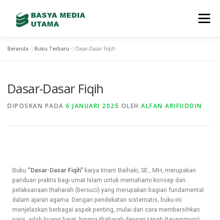
Menu
Beranda
»
Buku Terbaru
»
Dasar-Dasar Fiqih
TENTANG KAMI
LAYANAN
SHOWREEL
Dasar-Dasar Fiqih
GALLERY
TEAM
TERBITAN BARU
DIPOSKAN PADA
6 JANUARI 2025
OLEH
ALFAN ARIFUDDIN
CONTACT
STORE
Buku
“Dasar-Dasar Fiqih”
karya Imam Baihaki, SE., MH, merupakan
panduan praktis bagi umat Islam untuk memahami konsep dan
pelaksanaan thaharah (bersuci) yang merupakan bagian fundamental
dalam ajaran agama. Dengan pendekatan sistematis, buku ini
menjelaskan berbagai aspek penting, mulai dari cara membersihkan
najis, adab buang hajat, hingga thaharah dengan tanah (tayammum).